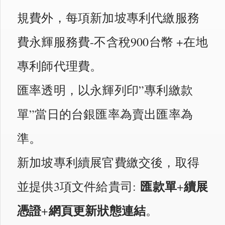
規費外，每項新加坡專利代繳服務
費永輝服務費-不含稅900台幣 +在地
專利師代理費。
匯率透明，以永輝列印”專利繳款
單”當日的台銀匯率為賣出匯率為
準。
新加坡專利續展官費繳交後，取得
匯款單
續展
並提供3項文件給貴司:
+
憑證
網頁更新狀態連結
+
。