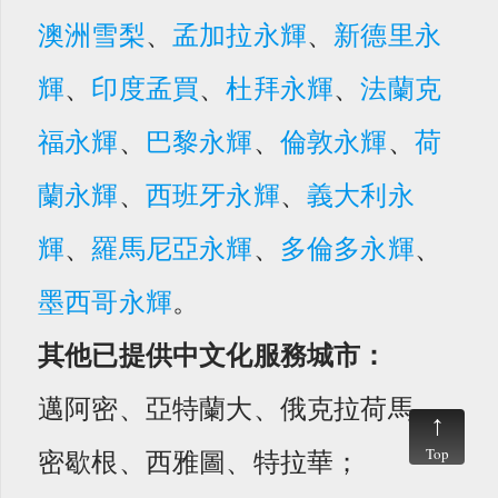
澳洲雪梨
、
孟加拉永輝
、
新德里永
輝
、
印度孟買
、
杜拜永輝
、
法蘭克
福永輝
、
巴黎永輝
、
倫敦永輝
、
荷
蘭永輝
、
西班牙永輝
、
義大利永
輝
、
羅馬尼亞永輝
、
多倫多永輝
、
墨西哥永輝
。
其他已提供中文化服務城市：
邁阿密、亞特蘭大、俄克拉荷馬、
Top
密歇根、西雅圖、特拉華；