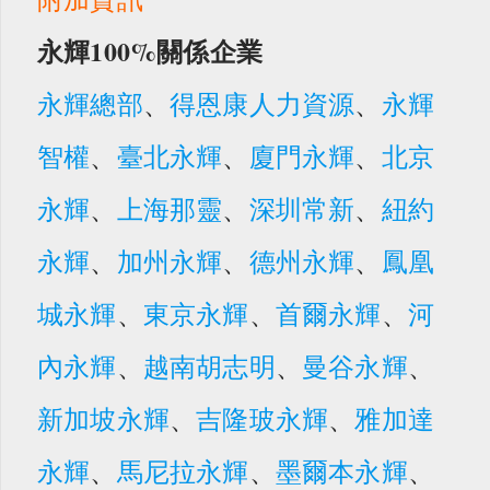
永輝100%關係企業
永輝總部
、
得恩康人力資源
、
永輝
智權
、
臺北永輝
、
廈門永輝
、
北京
永輝
、
上海那靈
、
深圳常新
、
紐約
永輝
、
加州永輝
、
德州永輝
、
鳳凰
城永輝
、
東京永輝
、
首爾永輝
、
河
內永輝
、
越南胡志明
、
曼谷永輝
、
新加坡永輝
、
吉隆玻永輝
、
雅加達
永輝
、
馬尼拉永輝
、
墨爾本永輝
、