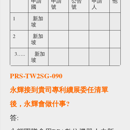
申請
申請
公告
申請
他
國
號
號
人
1
新加
坡
2
新加
坡
3…..
新加
坡
PRS-TW2SG-090
永輝接到貴司專利續展委任清單
後，永輝會做什事?
答: