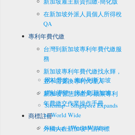
新加坡雇主薪資扣繳-簡化版
在新加坡外派人員個人所得稅
QA
專利年費代繳
台灣到新加坡專利年費代繳服
務
新加玻專利年費代繳找永輝，
网站导览 – 海外到新加坡
並不需要換專利代理人
網站導覽 – 海外到新加坡
新加坡智慧財產局-續展專利
年費繳交作業操作手冊
Sitemap – Singapore Expands
to World Wide
商標註冊
Sitemap – World Wide to
外國人在新加坡申請商標